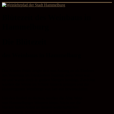
Blütezeit des Weinbaus in
Hammelburg
Die Blütezeit
des Weinbaus in Hammelburg
Das Kloster Fulda zeigte sich von Anfang an als Förderer
des Weinbaus im Fränkischen Saaletal, denn Wein war
rar und wurde doch in großen Mengen benötigt. Zunächst
wurden die Weine im Schloß Saaleck gelagert und die
klostereigenen Weinberge von hier aus bewirtschaftet.
Um den Bedarf zu decken, kauften die Äbte Wein
von Hammelburger Winzern hinzu. Nicht nur die
Häcker hatten Anteil an diesem wirtschaftlichen
Aufschwung, sondern auch die Büttner, die