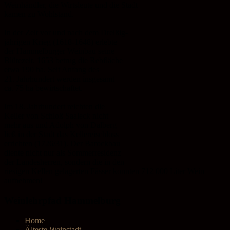
Weinhändler, die Wirtsleute und die Stadt
kamen zu Wohlstand.
In der Zeit vor und nach dem Dreißig-
jährigen Krieg (1618-1648) erlebte
der Hammelburger Weinbau seine
Blütezeit. 1653 betrug die Rebfläche
etwa 190 ha. Seit Anfang des
21. Jahrhundert werden insgesamt
ca. 75 ha bewirtschaftet.
Im 18. Jahrhundert reichten die
Keller von Schloß Saaleck nicht
mehr aus und Adolph von Dalberg
ließ in der Stadt das Kellereischloss
errichten (1726/31). Der Barockbau
diente nicht nur als Sommerresidenz
der Landesherren, sondern die in den
riesigen Kellen gelagerten Fässer konnten 712 000 Liter Wein
aufnehmen!
Weinlehrpfad Hammelburg
Home
Älteste Weinstadt