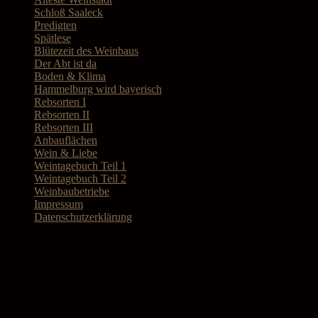
Schloß Saaleck
Predigten
Spätlese
Blütezeit des Weinbaus
Der Abt ist da
Boden & Klima
Hammelburg wird bayerisch
Rebsorten I
Rebsorten II
Rebsorten III
Anbauflächen
Wein & Liebe
Weintagebuch Teil 1
Weintagebuch Teil 2
Weinbaubetriebe
Impressum
Datenschutzerklärung
Diese Maßnahme wird im Rahmen des Leader+ Programmes durch
die Europäische Gemeinschaft und den Freistaat Bayern
kofinanziert.