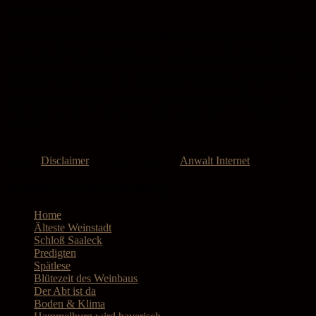
zurückzugreifen.
Die durch die Seitenbetreiber erstellten Inhalte und Werke auf diesen
Seiten unterliegen dem deutschen Urheberrecht. Beiträge Dritter
sind als solche gekennzeichnet. Die Vervielfältigung, Bearbeitung,
Verbreitung und jede Art der Verwertung außerhalb der Grenzen des
Urheberrechtes bedürfen der schriftlichen Zustimmung des
jeweiligen Autors bzw. Erstellers. Downloads und Kopien dieser
Seite sind nur für den privaten, nicht kommerziellen Gebrauch
gestattet.
Quelle:
Disclaimer
von Sören Siebert -
Anwalt Internet
Weinlehrpfad Hammelburg
Home
Älteste Weinstadt
Schloß Saaleck
Predigten
Spätlese
Blütezeit des Weinbaus
Der Abt ist da
Boden & Klima