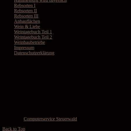
Hammelburg wird bayerisch
Rebsorten I
Rebsorten II
Rebsorten III
Anbauflächen
Wein & Liebe
Weintagebuch Teil 1
Weintagebuch Teil 2
Weinbaubetriebe
Impressum
Datenschutzerklärung
Diese Maßnahme wird im Rahmen des Leader+ Programmes durch
die Europäische Gemeinschaft und den Freistaat Bayern
kofinanziert.
Copyright © 2026 Weinlehrpfad der Stadt Hammelburg. Alle
Rechte vorbehalten.
realized by
Computerservice Steuerwald
Back to Top