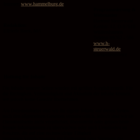
Internet:
www.hammelburg.de
Programmierung &
Webmaster
Hartmut Steuerwald
Redaktion
:
Kehlstr. 12, D-97618
Elfriede Bock, MA
Wülfershausen
Telefon 09762 - 586
www.h-
steuerwald.de
Computerservice
Haftung für Inhalte
Die Inhalte unserer Seiten wurden mit größter Sorgfalt erstellt. Für
die Richtigkeit, Vollständigkeit und Aktualität der Inhalte können
wir jedoch keine Gewähr übernehmen.
Als Diensteanbieter sind wir für eigene Inhalte auf diesen Seiten
nach den allgemeinen Gesetzen verantwortlich, jedoch sind wir als
Diensteanbieter nicht verpflichtet, übermittelte oder gespeicherte
fremde Informationen zu überwachen oder nach Umständen zu
forschen, die auf eine rechtswidrige Tätigkeit
hinweisen.Verpflichtungen zur Entfernung oder Sperrung der