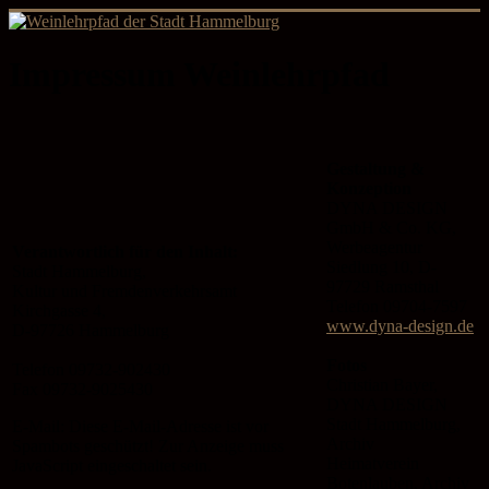
Impressum Weinlehrpfad
Gestaltung &
Konzeption
DYNA DESIGN
GmbH & Co. KG,
Werbeagentur
Verantwortlich für den Inhalt:
Siedlung 10, D-
Stadt Hammelburg,
97729 Ramsthal
Kultur und Fremdenverkehrsamt
Telefon 09704-7597
Kirchgasse 4,
www.dyna-design.de
D-97726 Hammelburg
Fotos
Telefon 09732-902430
Christian Bayer,
Fax 09732-9025430
DYNA DESIGN
Stadt Hammelburg,
E-Mail:
Diese E-Mail-Adresse ist vor
Archiv
Spambots geschützt! Zur Anzeige muss
Heimatverein
JavaScript eingeschaltet sein.
Botenlauben, Archiv